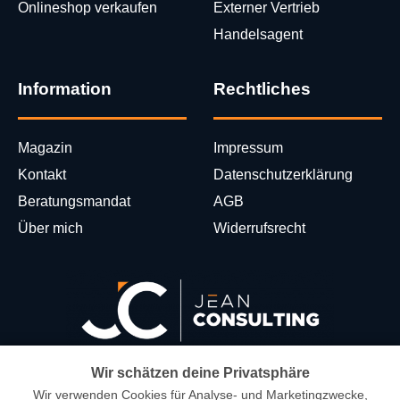
Onlineshop verkaufen
Externer Vertrieb
Handelsagent
Information
Rechtliches
Magazin
Impressum
Kontakt
Datenschutzerklärung
Beratungsmandat
AGB
Über mich
Widerrufsrecht
Wir schätzen deine Privatsphäre
erstellt mit
Peleides
© Alle Rechte vorbehalten
Wir verwenden Cookies für Analyse- und Marketingzwecke,